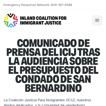
Skip to content
Emergency Response Network: 909-361-4588
COMUNICADO DE
PRENSA DEL ICIJ TRAS
LA AUDIENCIA SOBRE
EL PRESUPUESTO DEL
CONDADO DE SAN
BERNARDINO
La Coalición Justicia Para Inmigrantes (ICIJ), nuestros
aliados dedicados, y la comunidad de vendedores